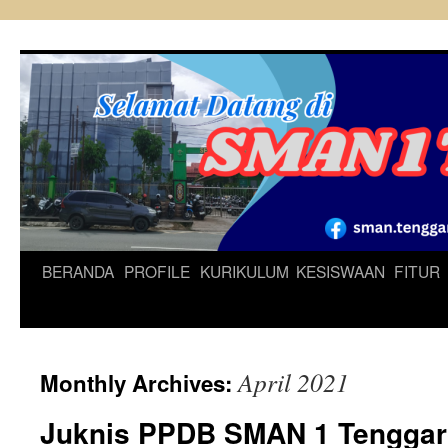
Skip
to
content
BERANDA
PROFILE
KURIKULUM
KESISWAAN
FITUR
April 2021
Monthly Archives:
Juknis PPDB SMAN 1 Tenggar