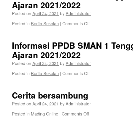
Ajaran 2021/2022
Posted on
April 24, 2021
by
Administrator
on
Posted in
Berita Sekolah
|
Comments Off
Juknis
PPDB
SMAN
Informasi PPDB SMAN 1 Teng
1
Ajaran 2021/2022
Tenggarong
Tahun
Posted on
April 24, 2021
by
Administrator
Ajaran
2021/2022
on
Posted in
Berita Sekolah
|
Comments Off
Informasi
PPDB
SMAN
Cerita bersambung
1
Tenggarong
Posted on
April 24, 2021
by
Administrator
Tahun
on
Posted in
Mading Online
|
Comments Off
Ajaran
Cerita
2021/2022
bersambung