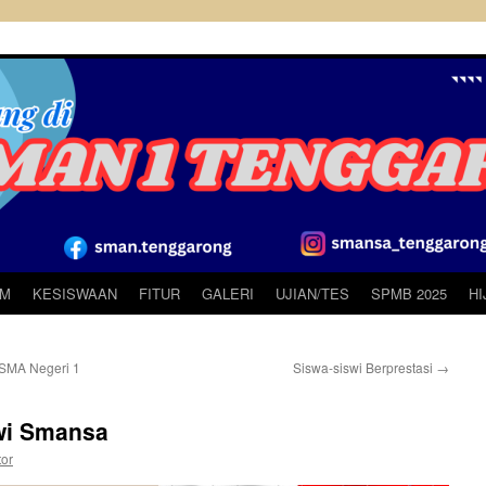
UM
KESISWAAN
FITUR
GALERI
UJIAN/TES
SPMB 2025
H
 SMA Negeri 1
Siswa-siswi Berprestasi
→
swi Smansa
tor