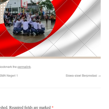
Bookmark the
permalink
.
 SMA Negeri 1
Siswa-siswi Berprestasi
→
*
ished.
Required fields are marked