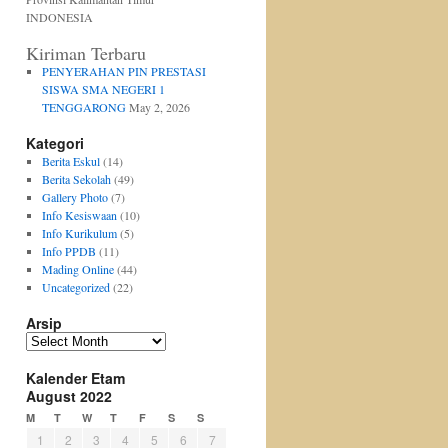
INDONESIA
Kiriman Terbaru
PENYERAHAN PIN PRESTASI
SISWA SMA NEGERI 1
TENGGARONG
May 2, 2026
Kategori
Berita Eskul
(14)
Berita Sekolah
(49)
Gallery Photo
(7)
Info Kesiswaan
(10)
Info Kurikulum
(5)
Info PPDB
(11)
Mading Online
(44)
Uncategorized
(22)
Arsip
Arsip
Kalender Etam
August 2022
M
T
W
T
F
S
S
1
2
3
4
5
6
7