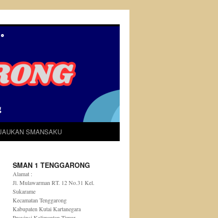
IJAUKAN SMANSAKU
SMAN 1 TENGGARONG
Alamat :
Jl. Mulawarman RT. 12 No.31 Kel.
Sukarame
Kecamatan Tenggarong
Kabupaten Kutai Kartanegara
Provinsi Kalimantan Timur