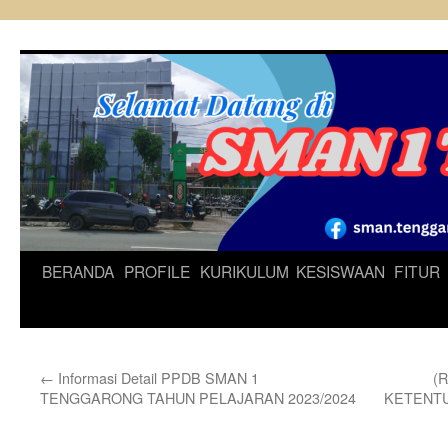
Skip
to
content
BERANDA
PROFILE
KURIKULUM
KESISWAAN
FITUR
←
Informasi Detail PPDB SMAN 1
(
TENGGARONG TAHUN PELAJARAN 2023/2024
KETENTU