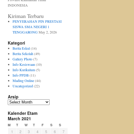
INDONESIA
Kiriman Terbaru
PENYERAHAN PIN PRESTASI
SISWA SMA NEGERI 1
TENGGARONG
May 2, 2026
Kategori
Berita Eskul
(14)
Berita Sekolah
(49)
Gallery Photo
(7)
Info Kesiswaan
(10)
Info Kurikulum
(5)
Info PPDB
(11)
Mading Online
(44)
Uncategorized
(22)
Arsip
Arsip
Kalender Etam
March 2021
M
T
W
T
F
S
S
1
2
3
4
5
6
7