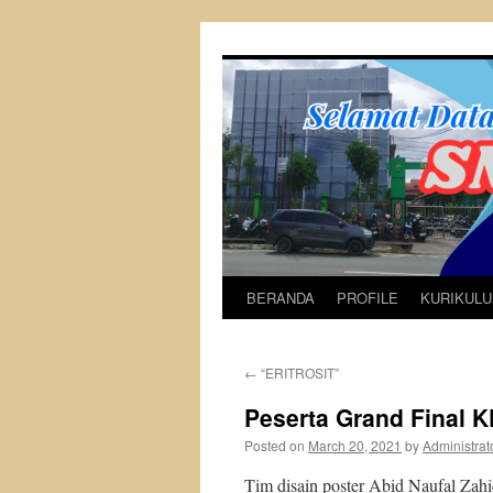
Skip
to
content
BERANDA
PROFILE
KURIKUL
←
“ERITROSIT”
Peserta Grand Final 
Posted on
March 20, 2021
by
Administrat
Tim disain poster Abid Naufal Za