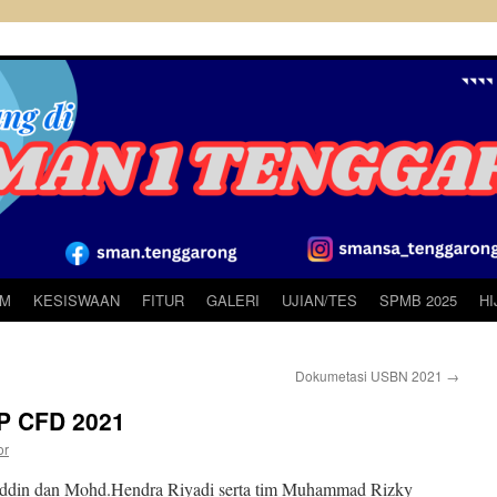
UM
KESISWAAN
FITUR
GALERI
UJIAN/TES
SPMB 2025
H
Dokumetasi USBN 2021
→
KP CFD 2021
or
hiddin dan Mohd.Hendra Riyadi serta tim Muhammad Rizky