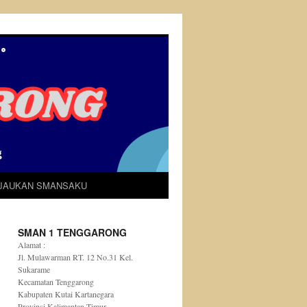
IJAUKAN SMANSAKU
SMAN 1 TENGGARONG
Alamat :
Jl. Mulawarman RT. 12 No.31 Kel.
Sukarame
Kecamatan Tenggarong
Kabupaten Kutai Kartanegara
Provinsi Kalimantan Timur